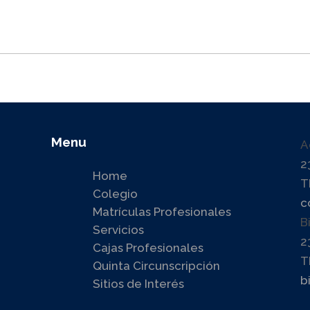
Menu
A
2
Home
T
Colegio
c
Matrículas Profesionales
B
Servicios
2
Cajas Profesionales
T
Quinta Circunscripción
b
Sitios de Interés