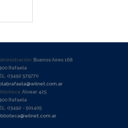
dministración:
Buenos Aires 168
300 Rafaela
EL. 03492 579770
olabrafaela@wilnet.com.ar
iblioteca:
Alvear 425
300 Rafaela
EL. 03492 - 501405
iblioteca@wilnet.com.ar