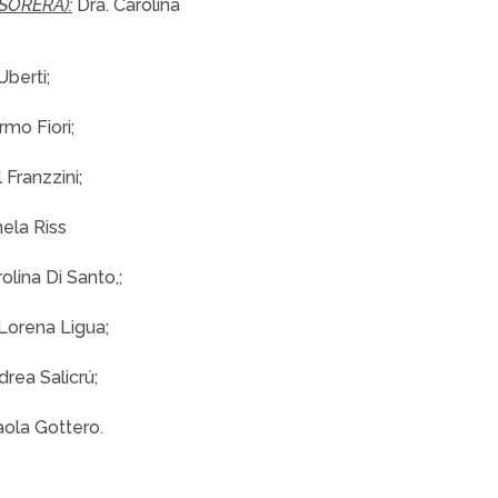
SORERA):
Dra. Carolina
berti;
rmo Fiori;
 Franzzini;
nela Riss
olina Di Santo,;
Lorena Ligua;
rea Salicrú;
aola Gottero.