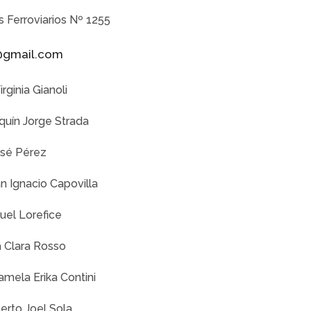
s Ferroviarios Nº 1255
@gmail.com
ginia Gianoli
uín Jorge Strada
osé Pérez
 Ignacio Capovilla
uel Lorefice
 Clara Rosso
mela Erika Contini
erto Joel Sola