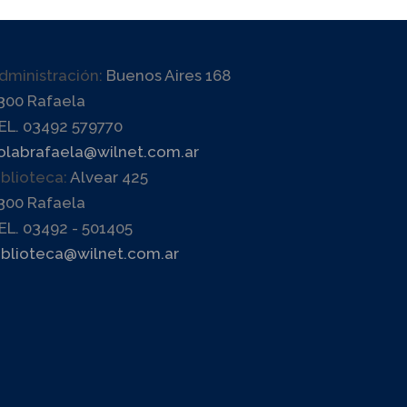
dministración:
Buenos Aires 168
300 Rafaela
EL. 03492 579770
olabrafaela@wilnet.com.ar
iblioteca:
Alvear 425
300 Rafaela
EL. 03492 - 501405
iblioteca@wilnet.com.ar