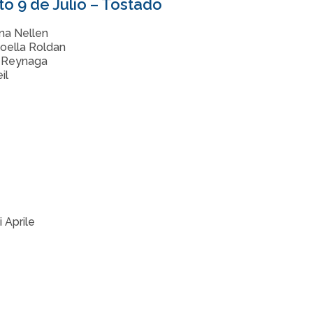
o 9 de Julio – Tostado
na Nellen
oella Roldan
a Reynaga
il
i Aprile