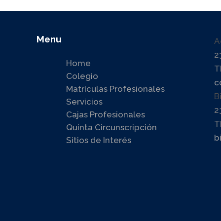
Menu
A
2
Home
T
Colegio
c
Matrículas Profesionales
B
Servicios
2
Cajas Profesionales
T
Quinta Circunscripción
b
Sitios de Interés