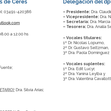
s de Ceres
Delegación del dpt
el: 03491-420386
– Presidente:
Dra. Claudi
– Vicepresidente:
Dra. N
– Secretaria:
Dra. Marci
utlook.com
– Tesorera:
Dra. Analía Se
08.00 a 12.00 hs
– Vocales titulares:
1º Dr. Nicolas Lopumo,
2º Dr. Gustavo Seltzman,
3º Dra. Paola Dominguez
– Vocales suplentes:
Fuente;
1º Dra. Edit Lucyr,
2º Dra. Yanina Leylba y
3º Dra. Valentina Cavallott
TARIO):
Dra. Silvia Arias;