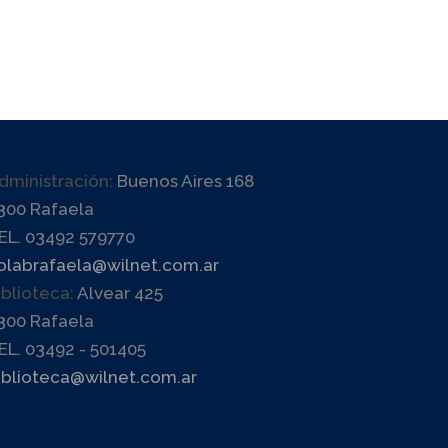
dministración:
Buenos Aires 168
300 Rafaela
EL. 03492 579770
olabrafaela@wilnet.com.ar
iblioteca:
Alvear 425
300 Rafaela
EL. 03492 - 501405
iblioteca@wilnet.com.ar