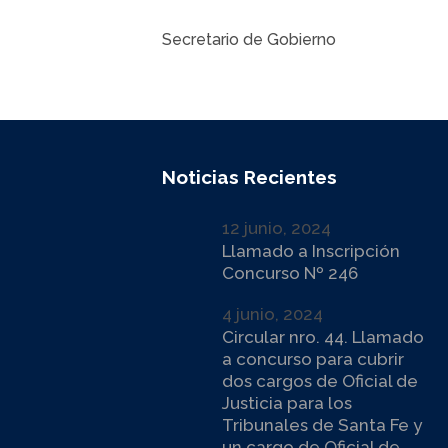
Secretario de Gobierno
Noticias Recientes
12 junio, 2024
Llamado a Inscripción
Concurso Nº 246
4 junio, 2024
Circular nro. 44. Llamado
a concurso para cubrir
dos cargos de Oficial de
Justicia para los
Tribunales de Santa Fe y
un cargo de Oficial de