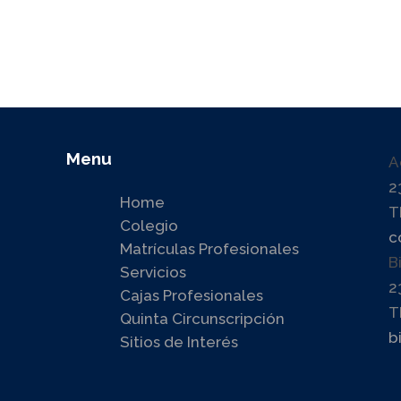
Menu
A
2
Home
T
Colegio
c
Matrículas Profesionales
B
Servicios
2
Cajas Profesionales
T
Quinta Circunscripción
b
Sitios de Interés