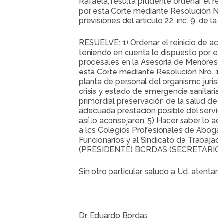
Rafaela, resulta prudente ordenar el r
por esta Corte mediante Resolución Nr
previsiones del artículo 22, inc. 9, de 
RESUELVE
: 1) Ordenar el reinicio de 
teniendo en cuenta lo dispuesto por e
procesales en la Asesoría de Menores 
esta Corte mediante Resolución Nro. 12
planta de personal del organismo juris
crisis y estado de emergencia sanitar
primordial preservación de la salud de l
adecuada prestación posible del servici
así lo aconsejaren. 5) Hacer saber lo a
a los Colegios Profesionales de Aboga
Funcionarios y al Sindicato de Trabaj
(PRESIDENTE) BORDAS (SECRETARIO
Sin otro particular, saludo a Ud. atent
Dr. Eduardo Bordas