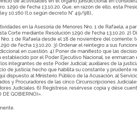
einicio de actividades en el órgano jurisdiccional en conside
o. 1290 de fecha 13.10.20. Que, en razón de ello, esta Pres
la ley 10.160 (t.o según decreto N° 49/98).,
actividades en la Asesoría de Menores Nro. 1 de Rafaela, a par
sta Corte mediante Resolución 1290 de fecha 13.10.20. 2) D
Nro. 1 de Rafaela desde el 18 de noviembre del corriente; 
90 de fecha 13.10.20. 3) Ordenar el reintegro a sus funcione
diccional en cuestión. 4) Poner de manifiesto que las decis
ia establecido por el Poder Ejecutivo Nacional, se enmarcan
os integrantes de este Poder Judicial; auxiliares de la justic
o de justicia; hecho que habilita su constante y prudente revi
quí dispuesto al Ministerio Público de la Acusación, al Servic
dos y Procuradores de las cinco Circunscripciones Judiciale
adores Judiciales. 6) Regístrese, resérvese copia y dése cu
 DE GOBIERNO)».
amente.