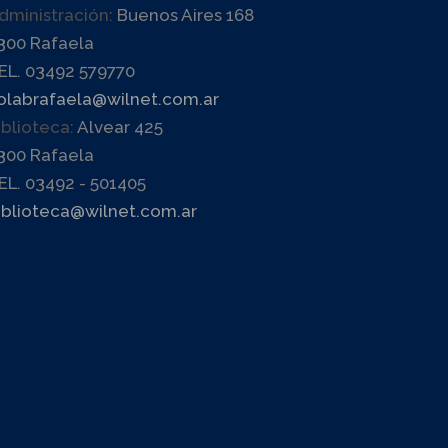
dministración:
Buenos Aires 168
300 Rafaela
EL. 03492 579770
olabrafaela@wilnet.com.ar
iblioteca:
Alvear 425
300 Rafaela
EL. 03492 - 501405
iblioteca@wilnet.com.ar