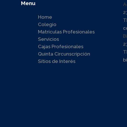
Menu
A
2
Home
T
Colegio
c
Matrículas Profesionales
B
Servicios
2
Cajas Profesionales
T
Quinta Circunscripción
b
Sitios de Interés