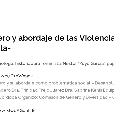
o y abordaje de las Violenci
la-
ióloga, historiadora feminista.
Nestor “Yuyo García”, pa
?v=rs7C1AWx9ok
ro y su abordaje como problemática social.» Desarroll
ndero Dra. Trinidad Trejo Juarez Dra. Sabrina Kenis Eq
Córdoba Organizó: Comisión de Género y Diversidad –
?v=rGweAGohf_8