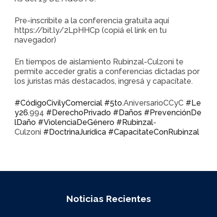
Pre-inscribite a la conferencia gratuita aquí
https://bit.ly/2LpHHCp (copiá el link en tu
navegador)
En tiempos de aislamiento Rubinzal-Culzoni te
permite acceder gratis a conferencias dictadas por
los juristas más destacados, ingresá y capacítate.
#CódigoCivilyComercial
#5to
.AniversarioCCyC
#Le
y26
.994
#DerechoPrivado
#Daños
#PrevenciónDe
lDaño
#ViolenciaDeGénero
#Rubinzal
-
Culzoni
#DoctrinaJurídica
#CapacitateConRubinzal
Noticias Recientes