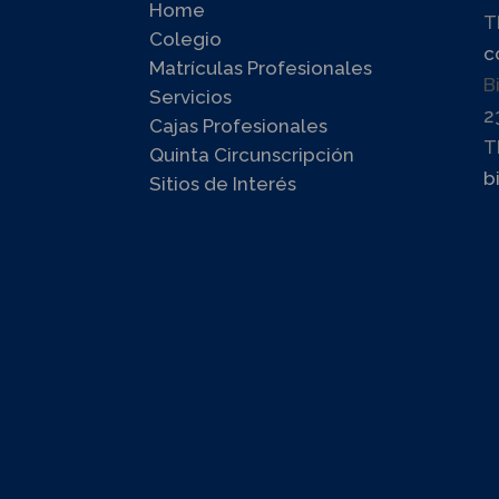
Home
T
Colegio
c
Matrículas Profesionales
B
Servicios
2
Cajas Profesionales
T
Quinta Circunscripción
b
Sitios de Interés