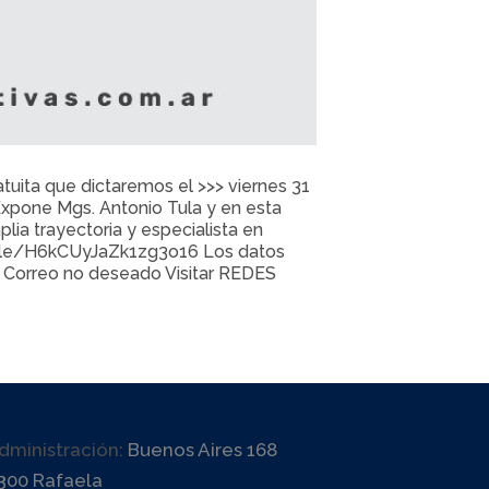
tuita que dictaremos el >>> viernes 31
. Expone Mgs. Antonio Tula y en esta
ia trayectoria y especialista en
rms.gle/H6kCUyJaZk1zg3o16 Los datos
 o Correo no deseado Visitar REDES
dministración:
Buenos Aires 168
300 Rafaela