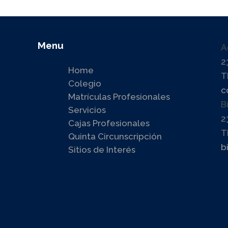
Menu
A
2
Home
T
Colegio
c
Matrículas Profesionales
B
Servicios
2
Cajas Profesionales
T
Quinta Circunscripción
b
Sitios de Interés