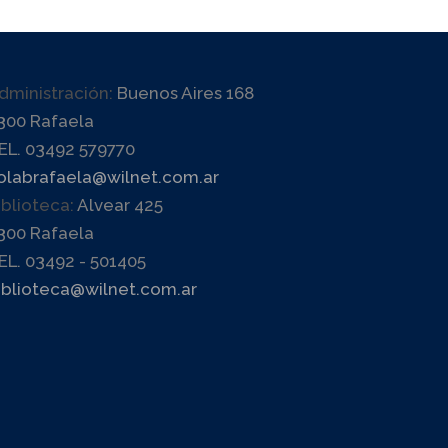
dministración:
Buenos Aires 168
300 Rafaela
EL. 03492 579770
olabrafaela@wilnet.com.ar
iblioteca:
Alvear 425
300 Rafaela
EL. 03492 - 501405
iblioteca@wilnet.com.ar