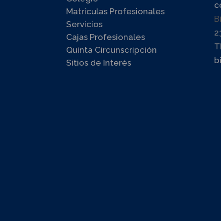
c
Matrículas Profesionales
B
Servicios
2
Cajas Profesionales
T
Quinta Circunscripción
b
Sitios de Interés