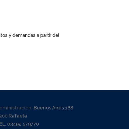
itos y demandas a partir del
dministración:
Buenos Aires 168
300 Rafaela
EL. 03492 579770