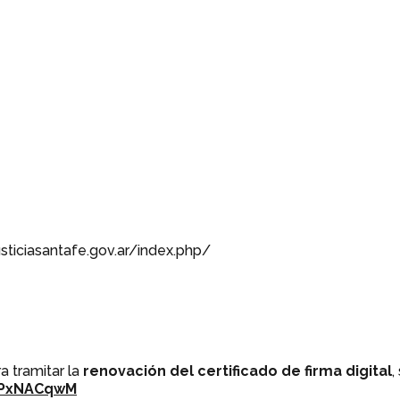
usticiasantafe.gov.ar/index.php/
a tramitar la
renovación del certificado de firma digital
,
ePxNACqwM